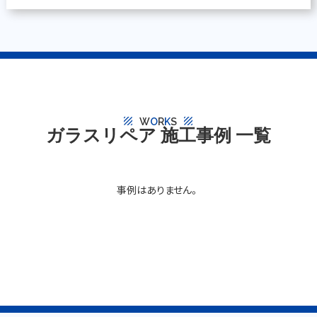
texture
texture
W
O
R
K
S
ガラスリペア 施工事例 一覧
事例はありません。