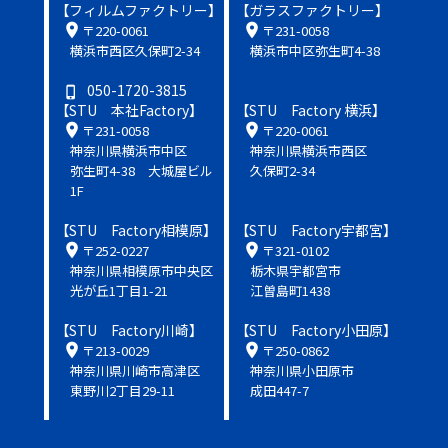
【フィルムファクトリー】
【ガラスファクトリー】
location_on
location_on
〒220-0061
〒231-0058
横浜市西区久保町2-34
横浜市中区弥生町4-38
050-1720-3815
phone_iphone
【STU 本社Factory】
【STU Factory 横浜】
location_on
location_on
〒231-0058
〒220-0061
神奈川県横浜市中区
神奈川県横浜市西区
弥生町4-38 大城屋ビル
久保町2-34
1F
【STU Factory相模原】
【STU Factory宇都宮】
location_on
location_on
〒252-0227
〒321-0102
神奈川県相模原市中央区
栃木県宇都宮市
光が丘1丁目1-21
江曽島町1438
【STU Factory川崎】
【STU Factory小田原】
location_on
location_on
〒213-0029
〒250-0862
神奈川県川崎市高津区
神奈川県小田原市
東野川2丁目29-11
成田447-7