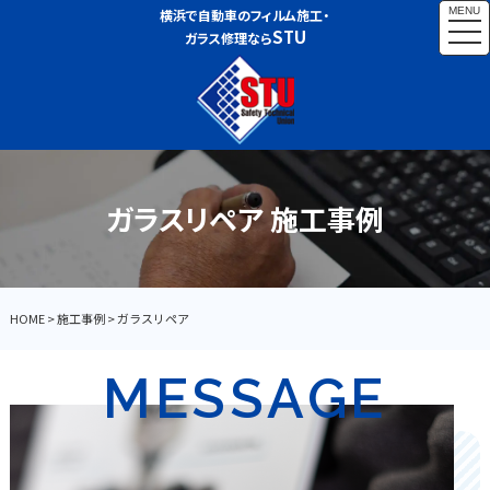
MENU
横浜で自動車のフィルム施工・
togg
STU
ガラス修理なら
navi
ガラスリペア 施工事例
HOME
>
施工事例
>
ガラスリペア
MESSAGE