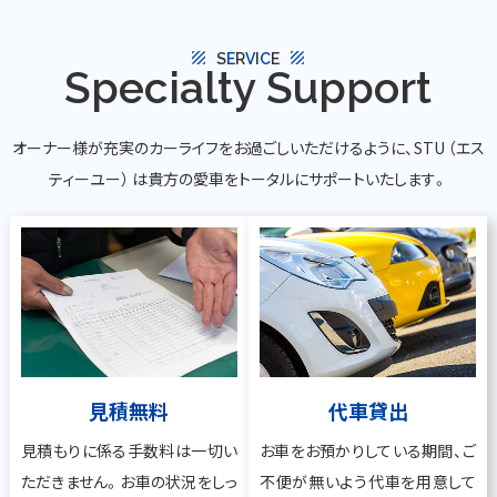
texture
texture
S
E
R
V
I
C
E
Specialty Support
オーナー様が充実のカーライフをお過ごしいただけるように、STU （エス
ティーユー） は貴方の愛車をトータルにサポートいたします。
見積無料
代車貸出
見積もりに係る手数料は一切い
お車をお預かりしている期間、ご
ただきません。お車の状況をしっ
不便が無いよう代車を用意して