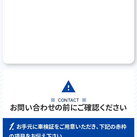
warning
texture
texture
C
O
N
T
A
C
T
お問い合わせの前にご確認ください
1.
お手元に車検証をご用意いただき、下記の赤枠
の項目をお伝え下さい