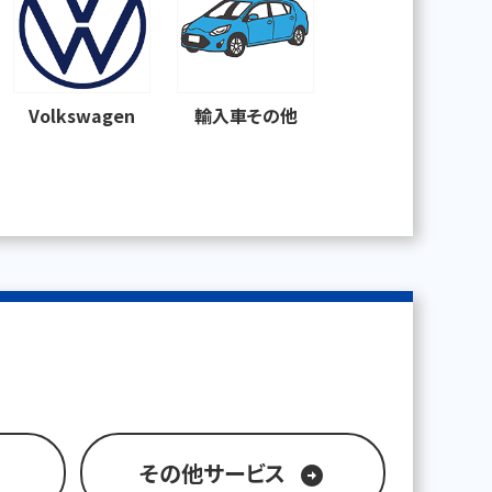
Volkswagen
輸入車その他
その他サービス
arrow_circle_right