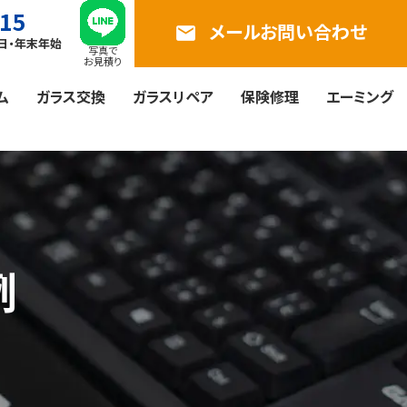
815
メールお問い合わせ
email
曜日・年末年始
写真で
お見積り
ム
ガラス交換
ガラスリペア
保険修理
エーミング
例