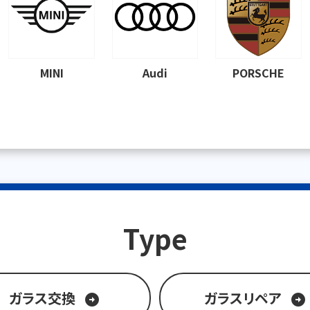
MINI
Audi
PORSCHE
Type
ガラス交換
ガラスリペア
arrow_circle_right
arrow_circle_right