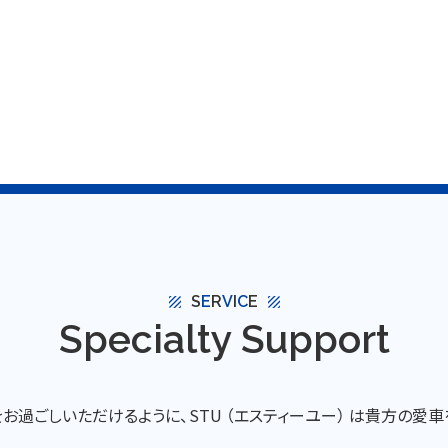
S
E
R
V
I
C
E
texture
texture
Specialty Support
過ごしいただけるように、STU （エスティーユー） は貴方の愛