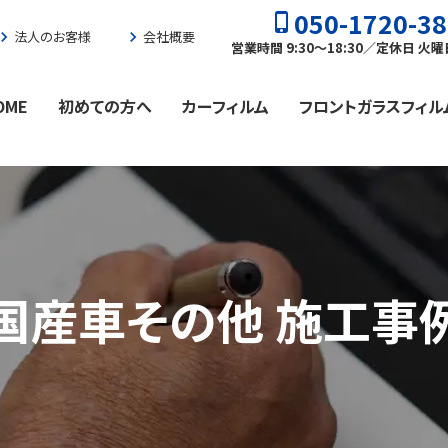
050-1720-3
phone_iphone
vron_right
法人のお客様
chevron_right
会社概要
営業時間 9:30〜18:30／定休日 火
OME
初めての方へ
カーフィルム
フロントガラスフィル
国産車その他 施工事