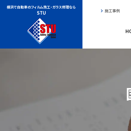
横浜で自動車のフィルム施工・
ガラス修理なら
chevron_right
施工事例
che
STU
H