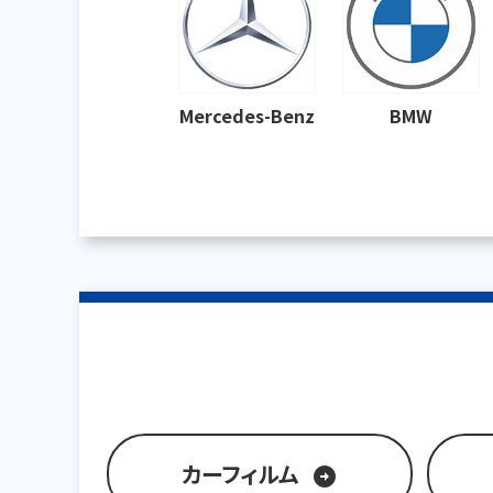
Mercedes-Benz
BMW
カーフィルム
arrow_circle_right