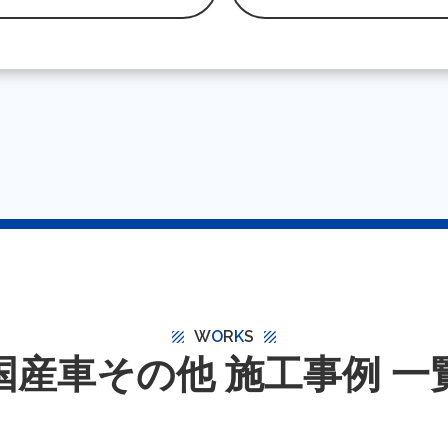
W
O
R
K
S
texture
texture
国産車その他 施工事例 一