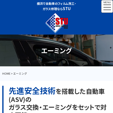
MENU
横浜で自動車のフィルム施工・
togg
STU
ガラス修理なら
navi
エーミング
HOME
>
エーミング
先進安全技術
を搭載した自動車
(ASV)の
ガラス交換・エーミングをセットで対