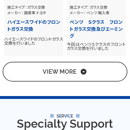
施工タイプ：
ガラス交換
施工タイプ：
ガラス交換
メーカー：
国産車
トヨタ
メーカー：
ベンツ
輸入車
ハイエースワイドのフロン
ベンツ Ｓクラス フロン
トガラス交換
トガラス交換及びエーミン
グ
ハイエースワイドのフロントガラス
交換を行いました
今回はベンツＳクラスのフロント
ガラス交換を行いました
VIEW MORE
arrow_circle_right
texture
texture
S
E
R
V
I
C
E
Specialty Support