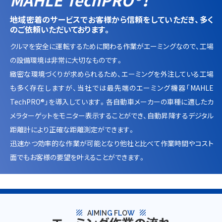
MAHLE TechPRO®！
地域密着のサービスでお客様から信頼をしていただき、多く
のご依頼いただいております。
クルマを安全に運転するために関わる作業がエーミングなので、工場
の設備環境は非常に大切なものです。
緻密な環境づくりが求められるため、エーミングを外注している工場
も多く存在しますが、当社では最先端のエーミング機器「MAHLE
TechPRO®」を導入しています。各自動車メーカーの車種に適したカ
メラターゲットをモニター表示することができ、自動昇降するデジタル
距離計により正確な距離測定ができます。
迅速かつ効率的な作業が可能となり他社と比べて作業時間やコスト
面でもお客様の要望を叶えることができます。
texture
texture
A
I
M
I
N
G
F
L
O
W