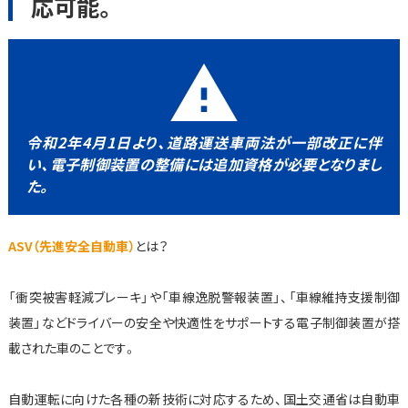
応可能。
warning
令和2年4月1日より、道路運送車両法が一部改正に伴
い、電子制御装置の整備には追加資格が必要となりまし
た。
ASV（先進安全自動車）
とは？
「衝突被害軽減ブレーキ」や「車線逸脱警報装置」、「車線維持支援制御
装置」などドライバーの安全や快適性をサポートする電子制御装置が搭
載された車のことです。
自動運転に向けた各種の新技術に対応するため、国土交通省は自動車