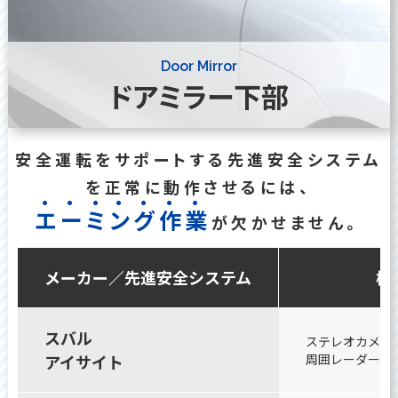
Door Mirror
ドアミラー下部
安全運転をサポートする先進安全システム
を正常に動作させるには、
エ
ー
ミ
ン
グ
作
業
が欠かせません。
メーカー／先進安全システム
構
スバル
ステレオカメラ（
アイサイト
周囲レーダー（ア