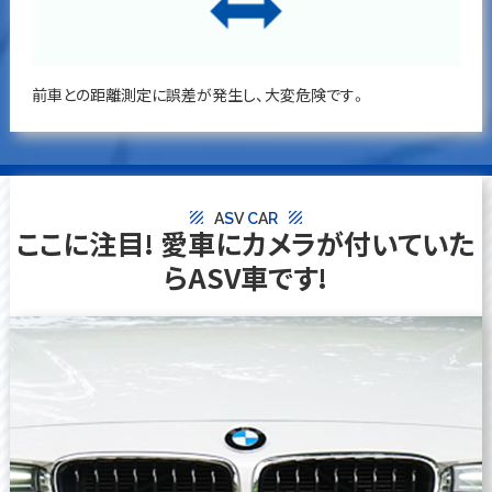
前車との距離測定に誤差が発生し、大変危険です。
texture
texture
A
S
V
C
A
R
ここに注目! 愛車にカメラが付いていた
らASV車です!