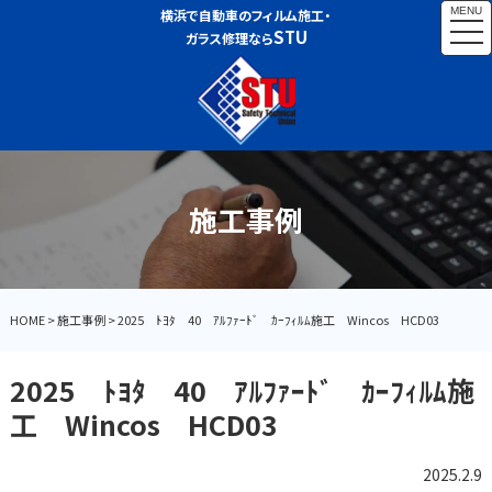
MENU
横浜で自動車のフィルム施工・
togg
STU
ガラス修理なら
navi
施工事例
HOME
>
施工事例
>
2025 ﾄﾖﾀ 40 ｱﾙﾌｧｰﾄﾞ ｶｰﾌｨﾙﾑ施工 Wincos HCD03
2025 ﾄﾖﾀ 40 ｱﾙﾌｧｰﾄﾞ ｶｰﾌｨﾙﾑ施
工 Wincos HCD03
2025.2.9