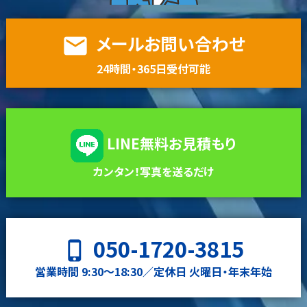
メールお問い合わせ
email
24時間・365日受付可能
LINE無料お見積もり
カンタン！写真を送るだけ
050-1720-3815
phone_iphone
営業時間 9:30〜18:30／定休日 火曜日・年末年始