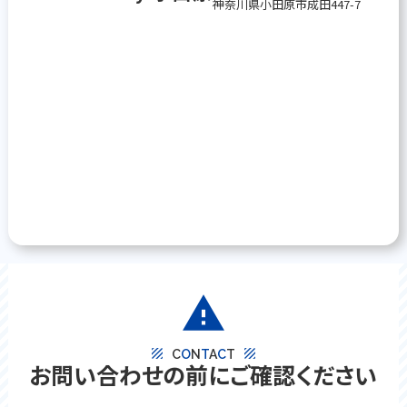
神奈川県小田原市成田447-7
warning
texture
texture
C
O
N
T
A
C
T
お問い合わせの前にご確認ください