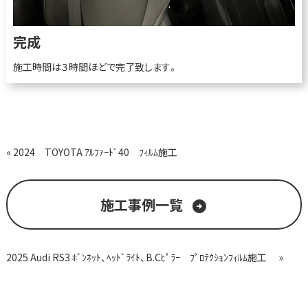
完成
施工時間は３時間ほどで完了致します。
« 2024 TOYOTA ｱﾙﾌｧｰﾄﾞ40 ﾌｨﾙﾑ施工
施工事例一覧
arrow_circle_right
2025 Audi RS3 ﾎﾞﾝﾈｯﾄ、ﾍｯﾄﾞﾗｲﾄ、B.Cﾋﾟﾗｰ ﾌﾟﾛﾃｸｼｮﾝﾌｨﾙﾑ施工 »