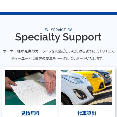
texture
texture
S
E
R
V
I
C
E
Specialty Support
オーナー様が充実のカーライフをお過ごしいただけるように、STU （エス
ティーユー） は貴方の愛車をトータルにサポートいたします。
見積無料
代車貸出