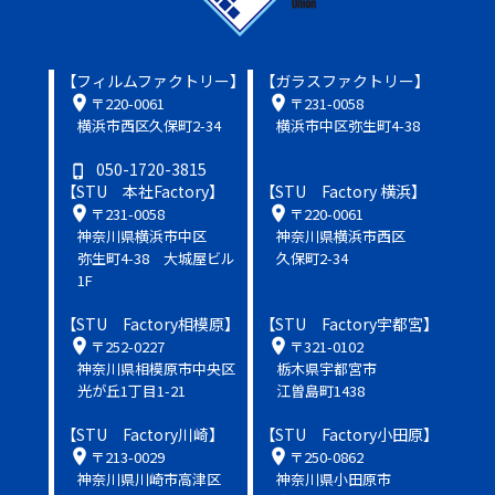
【フィルムファクトリー】
【ガラスファクトリー】
location_on
location_on
〒220-0061
〒231-0058
横浜市西区久保町2-34
横浜市中区弥生町4-38
050-1720-3815
phone_iphone
【STU 本社Factory】
【STU Factory 横浜】
location_on
location_on
〒231-0058
〒220-0061
神奈川県横浜市中区
神奈川県横浜市西区
弥生町4-38 大城屋ビル
久保町2-34
1F
【STU Factory相模原】
【STU Factory宇都宮】
location_on
location_on
〒252-0227
〒321-0102
神奈川県相模原市中央区
栃木県宇都宮市
光が丘1丁目1-21
江曽島町1438
【STU Factory川崎】
【STU Factory小田原】
location_on
location_on
〒213-0029
〒250-0862
神奈川県川崎市高津区
神奈川県小田原市