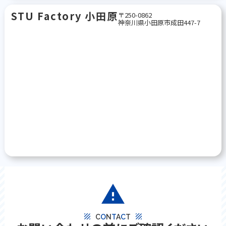
STU Factory 小田原
〒250-0862
神奈川県小田原市成田447-7
warning
texture
texture
C
O
N
T
A
C
T