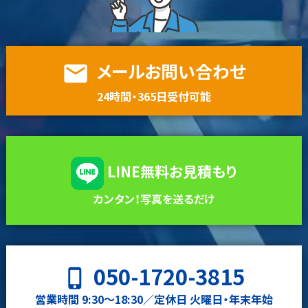
メールお問い合わせ
email
24時間・365日受付可能
LINE無料お見積もり
カンタン！写真を送るだけ
050-1720-3815
phone_iphone
営業時間 9:30〜18:30／定休日 火曜日・年末年始