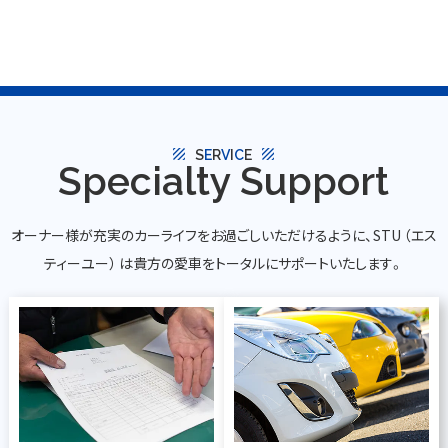
texture
texture
S
E
R
V
I
C
E
Specialty Support
オーナー様が充実のカーライフをお過ごしいただけるように、STU （エス
ティーユー） は貴方の愛車をトータルにサポートいたします。