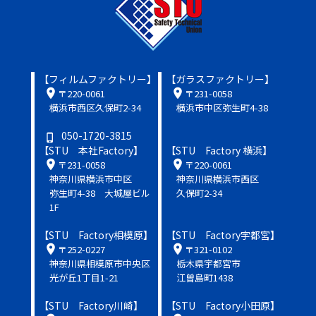
【フィルムファクトリー】
【ガラスファクトリー】
location_on
location_on
〒220-0061
〒231-0058
横浜市西区久保町2-34
横浜市中区弥生町4-38
050-1720-3815
phone_iphone
【STU 本社Factory】
【STU Factory 横浜】
location_on
location_on
〒231-0058
〒220-0061
神奈川県横浜市中区
神奈川県横浜市西区
弥生町4-38 大城屋ビル
久保町2-34
1F
【STU Factory相模原】
【STU Factory宇都宮】
location_on
location_on
〒252-0227
〒321-0102
神奈川県相模原市中央区
栃木県宇都宮市
光が丘1丁目1-21
江曽島町1438
【STU Factory川崎】
【STU Factory小田原】