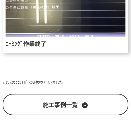
ｴｰﾐﾝｸﾞ作業終了
« ﾔﾘｽのﾌﾛﾝﾄｶﾞﾗｽ交換を行いました
施工事例一覧
arrow_circle_right