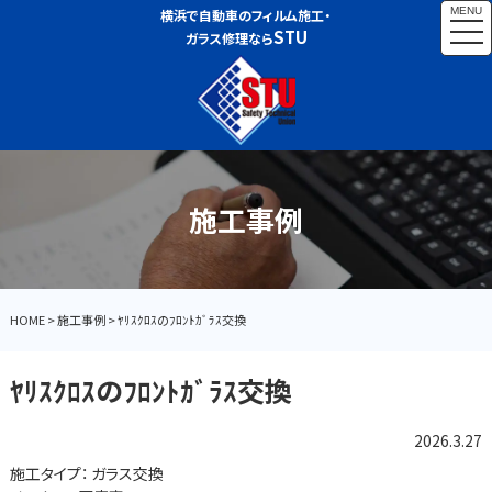
MENU
横浜で自動車のフィルム施工・
togg
STU
ガラス修理なら
navi
施工事例
HOME
>
施工事例
>
ﾔﾘｽｸﾛｽのﾌﾛﾝﾄｶﾞﾗｽ交換
ﾔﾘｽｸﾛｽのﾌﾛﾝﾄｶﾞﾗｽ交換
2026.3.27
施工タイプ：
ガラス交換