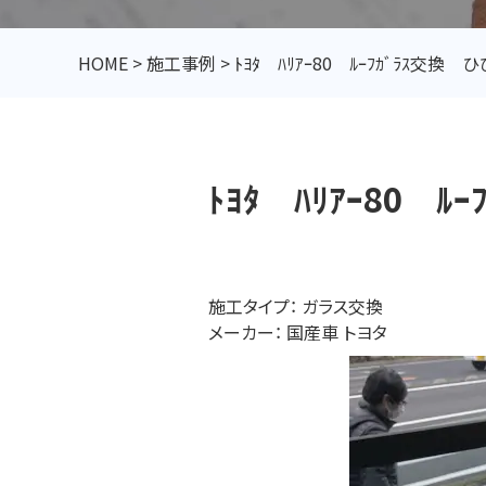
HOME
>
施工事例
>
ﾄﾖﾀ ﾊﾘｱｰ80 ﾙｰﾌｶﾞﾗｽ交
ﾄﾖﾀ ﾊﾘｱｰ80 
施工タイプ：
ガラス交換
メーカー：
国産車
トヨタ