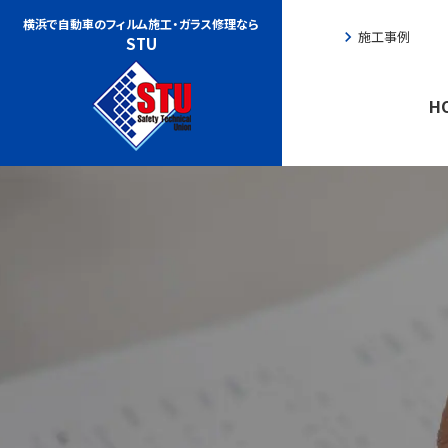
横浜で自動車のフィルム施工・
ガラス修理なら
chevron_right
施工事例
che
STU
H