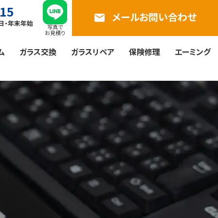
815
メールお問い合わせ
email
曜日・年末年始
写真で
お見積り
ム
ガラス交換
ガラスリペア
保険修理
エーミング