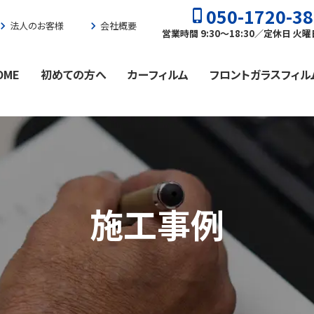
050-1720-3
phone_iphone
vron_right
法人のお客様
chevron_right
会社概要
営業時間 9:30〜18:30／定休日 火
OME
初めての方へ
カーフィルム
フロントガラスフィル
施工事例