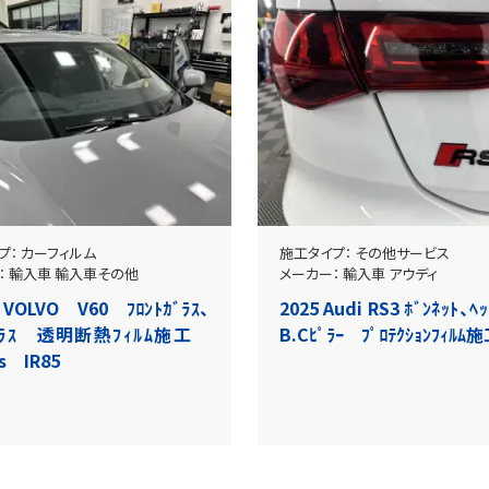
プ：
カーフィルム
施工タイプ：
その他サービス
：
輸入車
輸入車その他
メーカー：
輸入車
アウディ
 VOLVO V60 ﾌﾛﾝﾄｶﾞﾗｽ、
2025 Audi RS3 ﾎﾞﾝﾈｯﾄ、ﾍｯ
ｶﾞﾗｽ 透明断熱ﾌｨﾙﾑ施工
B.Cﾋﾟﾗｰ ﾌﾟﾛﾃｸｼｮﾝﾌｨﾙ
s IR85