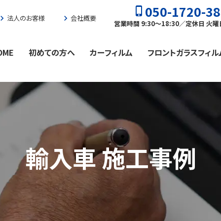
050-1720-3
phone_iphone
vron_right
法人のお客様
chevron_right
会社概要
営業時間 9:30〜18:30／定休日 火
OME
初めての方へ
カーフィルム
フロントガラスフィル
輸入車 施工事例