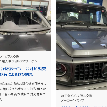
プ：
ガラス交換
：
輸入車
フォルクスワーゲン
ﾌｫﾙｸｽﾜｰｹﾞﾝ ﾌﾛﾝﾄｶﾞﾗｽ交
飛び石によるひび割れ
式LINEからのお問合せを頂きまし
末の差し迫った状況でしたが、何とか
間に合い車両保険にて対応させて
施工タイプ：
ガラス交換
た！
メーカー：
ベンツ