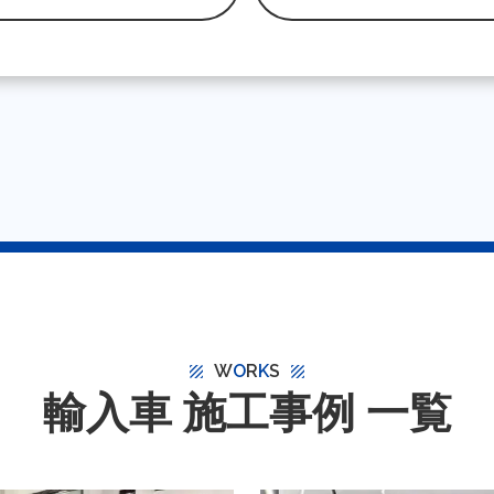
W
O
R
K
S
texture
texture
輸入車 施工事例 一覧