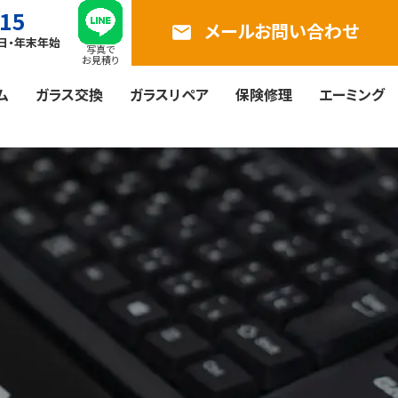
815
メールお問い合わせ
email
曜日・年末年始
写真で
お見積り
ム
ガラス交換
ガラスリペア
保険修理
エーミング