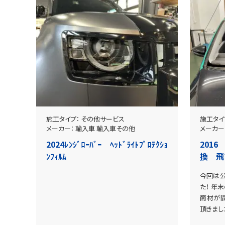
施工タイプ：
その他サービス
施工タイ
メーカー：
輸入車
輸入車その他
メーカー
2024ﾚﾝｼﾞﾛｰﾊﾞｰ ﾍｯﾄﾞﾗｲﾄﾌﾟﾛﾃｸｼｮ
2016 
ﾝﾌｨﾙﾑ
換 
今回は公
た！ 年
商材が
頂きまし