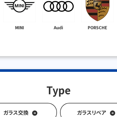
MINI
Audi
PORSCHE
Type
ガラス交換
ガラスリペア
arrow_circle_right
arrow_circle_right