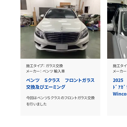
施工タイプ：
ガラス交換
施工タイ
メーカー：
ベンツ
輸入車
メーカー
ベンツ Ｓクラス フロントガラス
2025
交換及びエーミング
ﾄﾞｱ
Winco
今回はベンツＳクラスのフロントガラス交換
を行いました