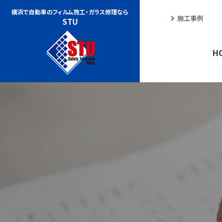
横浜で自動車のフィルム施工・
ガラス修理なら
chevron_right
施工事例
che
STU
H