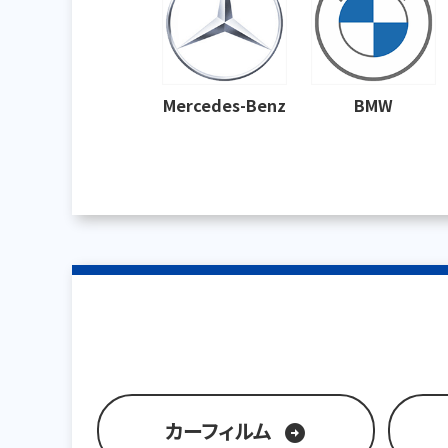
Mercedes-Benz
BMW
カーフィルム
arrow_circle_right