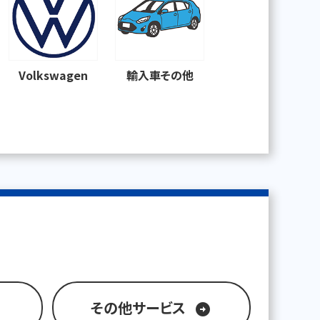
Volkswagen
輸入車その他
その他サービス
arrow_circle_right